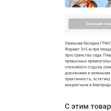
Описание тов
Овальная беседка ГРАНТ
Формат 3×5 м при площа
пространство сада. Пла
привычных прямоугольн
спокойного отдыха, сем
дорожками и зелеными 
практичность, эстетику
аккуратным и благород
С этим това