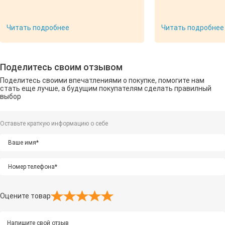
беседку. Чуть сро
сдвинулись, но это
критично. Монтаж
Читать подробнее
Читать подробнее
Михал — красавцы!
быстро, как констр
собой убрали в пакеты. 
Татьяне за терпен
Поделитесь своим отзывом
слаженную работу!
ужины, и посиделк
Поделитесь своими впечатлениями о покупке, помогите нам
детям нравится. Рек
стать еще лучше, а будущим покупателям сделать правилный
Если сомневаетес
выбор
выездного менедж
личный гид в мире
Оставьте краткую информацию о себе
Оцените товар