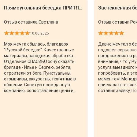
Прямоугольная беседка ПРИТЯЖЕНИЕ 4х8
Застекленная б
Отзыв оставила Светлана
Отзыв оставил Ром
10.06.2025
Моя мечта сбылась, благодаря
Давно мечтал о бе
"Русской беседке". Качественные
подошёл серьёзно 
материалы, заводская обработка.
предложения на ры
Отдельное СПАСИБО хочу сказать
внимание, что у Р
бригаде - Илье и Сергею, ребята,
услуга выездного
строители от бога. Пунктуальны,
попробовать, и эт
отзывчивы, аккуратны, приятные в
моментом! Менеджер Татьяна
общении. Советую всем данную
приехала в тот же 
компанию, сопоставление цены и
оставил заявку. П
качества на все 100%.
покрытий, объясн
Помогла определи
установки. Ответи
вопросов, даже на
казались глупыми.
замеры. Так я решился на покупку и
стал ждать пока 