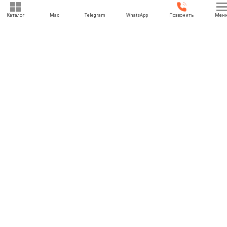
Каталог
Max
Telegram
WhatsApp
Позвонить
Мен
+7 (495) 021-74-74
rbesedka@gmail.com
Написать директору
Москва
МО, г. Москва, Красногорский р-н., Поздняково д., Балтия Сад
участок М-27
Отдел продаж: 09:00 — 21:00
Служба доставки: 09:00 — 21:00