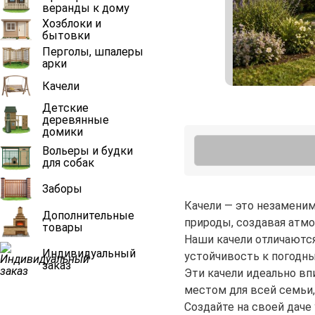
веранды к дому
Хозблоки и
бытовки
Перголы, шпалеры
арки
Качели
Детские
деревянные
домики
Вольеры и будки
для собак
Заборы
Качели — это незамени
Дополнительные
природы, создавая атмо
товары
Наши качели отличаютс
Индивидуальный
устойчивость к погодн
заказ
Эти качели идеально в
местом для всей семьи,
Создайте на своей дач