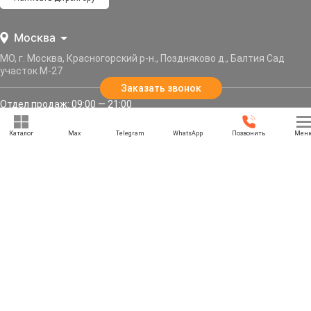
Москва
МО, г. Москва, Красногорский р-н., Поздняково д., Балтия Сад
участок М-27
Заказать звонок
Отдел продаж: 09:00 — 21:00
Служба доставки: 09:00 — 21:00
Каталог
Max
Telegram
WhatsApp
Позвонить
Мен
Задать вопрос
Политика конфиденциальности
Карта сайта
Информация, представленная на сайте, не является публичной офертой, и носит
информационный характер.
© 2013–2026 «РУССКАЯ БЕСЕДКА» — Москва, Московская область. Все права защищены.