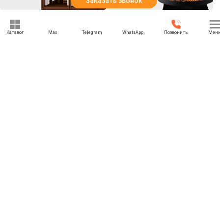
Заказать звонок
Смотреть все товары
Смотреть все товары
Каталог
Max
Telegram
WhatsApp
Позвонить
Мен
+7 (495) 021-74-74
rbesedka@gmail.com
Написать директору
Москва
МО, г. Москва, Красногорский р-н., Поздняково д., Балтия Сад
участок М-27
Отдел продаж: 09:00 — 21:00