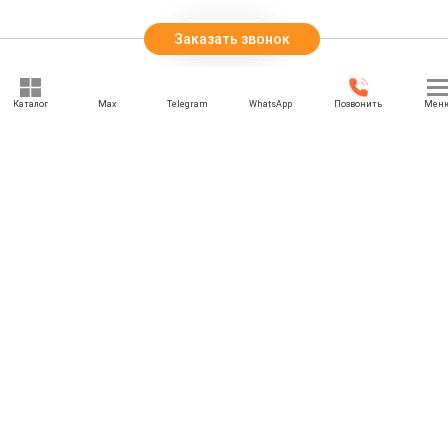
Заказать звонок
Каталог
Max
Telegram
WhatsApp
Позвонить
Мен
+7 (495) 021-74-74
rbesedka@gmail.com
Написать директору
Москва
МО, г. Москва, Красногорский р-н., Поздняково д., Балтия Сад
участок М-27
Отдел продаж: 09:00 — 21:00
Служба доставки: 09:00 — 21:00
Задать вопрос