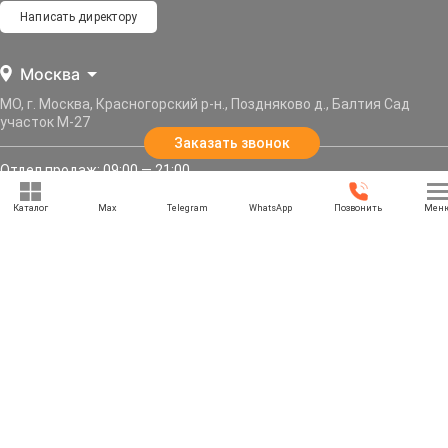
Написать директору
Москва
МО, г. Москва, Красногорский р-н., Поздняково д., Балтия Сад
участок М-27
Заказать звонок
Отдел продаж: 09:00 — 21:00
Служба доставки: 09:00 — 21:00
Каталог
Max
Telegram
WhatsApp
Позвонить
Мен
Задать вопрос
Политика конфиденциальности
Карта сайта
Информация, представленная на сайте, не является публичной офертой, и носит
информационный характер.
© 2013–2026 «РУССКАЯ БЕСЕДКА» — Москва, Московская область. Все права защищены.