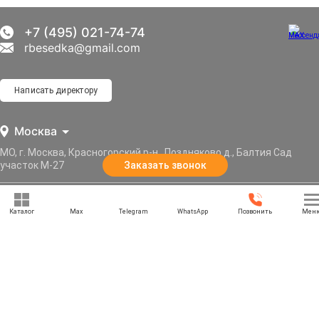
+7 (495) 021-74-74
rbesedka@gmail.com
Написать директору
Москва
МО, г. Москва, Красногорский р-н., Поздняково д., Балтия Сад
Заказать звонок
участок М-27
Отдел продаж: 09:00 — 21:00
Каталог
Max
Telegram
WhatsApp
Позвонить
Мен
Служба доставки: 09:00 — 21:00
Задать вопрос
Политика конфиденциальности
Карта сайта